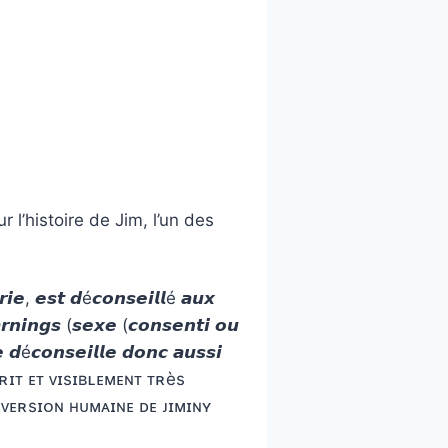
 l’histoire de Jim, l’un des
𝙞𝙚, 𝙚𝙨𝙩 𝙙é𝙘𝙤𝙣𝙨𝙚𝙞𝙡𝙡é 𝙖𝙪𝙭
𝙧𝙣𝙞𝙣𝙜𝙨 (𝙨𝙚𝙭𝙚 (𝙘𝙤𝙣𝙨𝙚𝙣𝙩𝙞 𝙤𝙪
𝙘𝙤𝙣𝙨𝙚𝙞𝙡𝙡𝙚 𝙙𝙤𝙣𝙘 𝙖𝙪𝙨𝙨𝙞
ᴇ ᴅ’ᴇsᴘʀɪᴛ ᴇᴛ ᴠɪsɪʙʟᴇᴍᴇɴᴛ ᴛʀès
 ᴠᴇʀsɪᴏɴ ʜᴜᴍᴀɪɴᴇ ᴅᴇ ᴊɪᴍɪɴʏ