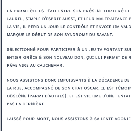
ᴜɴ ᴘᴀʀᴀʟʟèʟᴇ ᴇsᴛ ғᴀɪᴛ ᴇɴᴛʀᴇ sᴏɴ ᴘʀésᴇɴᴛ ᴛᴏʀᴛᴜʀé ᴇᴛ
ʟᴀᴜʀᴇʟ, sɪᴍᴘʟᴇ ᴅ’ᴇsᴘʀɪᴛ ᴀᴜssɪ, ᴇᴛ ʟᴇᴜʀ ᴍᴀʟᴛʀᴀɪᴛᴀɴᴄᴇ 
ʟᴀ ᴠɪᴇ, ɪʟ ᴘᴇʀᴅ ᴜɴ ᴊᴏᴜʀ ʟᴇ ᴄᴏɴᴛʀôʟᴇ ᴇᴛ ᴇɴᴠᴏɪᴇ ᴊɪᴍ ᴠᴀ
ᴍᴀʀǫᴜᴇ ʟᴇ ᴅéʙᴜᴛ ᴅᴇ sᴏɴ sʏɴᴅʀᴏᴍᴇ ᴅᴜ sᴀᴠᴀɴᴛ.
séʟᴇᴄᴛɪᴏɴɴé ᴘᴏᴜʀ ᴘᴀʀᴛɪᴄɪᴘᴇʀ à ᴜɴ ᴊᴇᴜ ᴛᴠ ᴘᴏʀᴛᴀɴᴛ s
ᴇɴᴛɪᴇʀ ɢʀâᴄᴇ à sᴏɴ ɴᴏᴜᴠᴇᴀᴜ ᴅᴏɴ, ǫᴜɪ ʟᴜɪ ᴘᴇʀᴍᴇᴛ ᴅᴇ ʀᴇ
ʀêᴠᴇ ᴠɪʀᴇ ᴀᴜ ᴄᴀᴜᴄʜᴇᴍᴀʀ.
ɴᴏᴜs ᴀssɪsᴛᴏɴs ᴅᴏɴᴄ ɪᴍᴘᴜɪssᴀɴᴛs à ʟᴀ ᴅéᴄᴀᴅᴇɴᴄᴇ ᴅᴇ ᴊ
ʟᴀ ʀᴜᴇ, ᴀᴄᴄᴏᴍᴘᴀɢɴé ᴅᴇ sᴏɴ ᴄʜᴀᴛ ᴏsᴄᴀʀ, ɪʟ ᴇsᴛ ᴛéᴍᴏɪ
ᴏʙsᴄèɴᴇ (ᴘᴀʀᴍɪ ᴅ’ᴀᴜᴛʀᴇs), ᴇᴛ ᴇsᴛ ᴠɪᴄᴛɪᴍᴇ ᴅ’ᴜɴᴇ ᴛᴇɴᴛᴀᴛ
ᴘᴀs ʟᴀ ᴅᴇʀɴɪèʀᴇ.
ʟᴀɪssé ᴘᴏᴜʀ ᴍᴏʀᴛ, ɴᴏᴜs ᴀssɪsᴛᴏɴs à sᴀ ʟᴇɴᴛᴇ ᴀɢᴏɴɪᴇ 