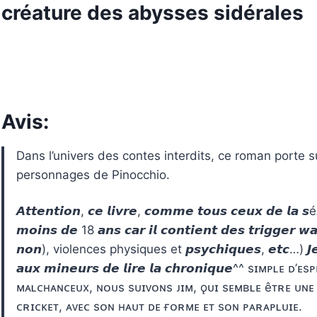
créature des abysses sidérales
Avis:
Dans l’univers des contes interdits, ce roman porte sur
personnages de Pinocchio.
𝘼𝙩𝙩𝙚𝙣𝙩𝙞𝙤𝙣, 𝙘𝙚 𝙡𝙞𝙫𝙧𝙚, 𝙘𝙤𝙢𝙢𝙚 𝙩𝙤𝙪𝙨 𝙘𝙚𝙪𝙭 𝙙𝙚 𝙡𝙖 𝙨é
𝙢𝙤𝙞𝙣𝙨 𝙙𝙚 18 𝙖𝙣𝙨 𝙘𝙖𝙧 𝙞𝙡 𝙘𝙤𝙣𝙩𝙞𝙚𝙣𝙩 𝙙𝙚𝙨 𝙩𝙧𝙞𝙜𝙜𝙚𝙧 𝙬
𝙣𝙤𝙣), violences physiques et 𝙥𝙨𝙮𝙘𝙝𝙞𝙦𝙪𝙚𝙨, 𝙚𝙩𝙘…) 𝙅𝙚 𝙙é
𝙖𝙪𝙭 𝙢𝙞𝙣𝙚𝙪𝙧𝙨 𝙙𝙚 𝙡𝙞𝙧𝙚 𝙡𝙖 𝙘𝙝𝙧𝙤𝙣𝙞𝙦𝙪𝙚^^ sɪᴍᴘʟ
ᴍᴀʟᴄʜᴀɴᴄᴇᴜx, ɴᴏᴜs sᴜɪᴠᴏɴs ᴊɪᴍ, ǫᴜɪ sᴇᴍʙʟᴇ êᴛʀᴇ ᴜɴᴇ
ᴄʀɪᴄᴋᴇᴛ, ᴀᴠᴇᴄ sᴏɴ ʜᴀᴜᴛ ᴅᴇ ғᴏʀᴍᴇ ᴇᴛ sᴏɴ ᴘᴀʀᴀᴘʟᴜɪᴇ.