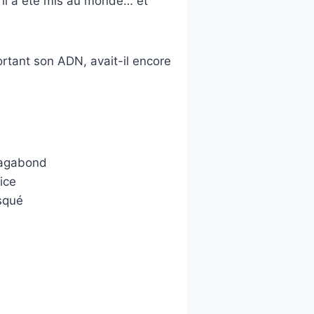
e il a été mis au monde… et
rtant son ADN, avait-il encore
 vagabond
rice
asqué