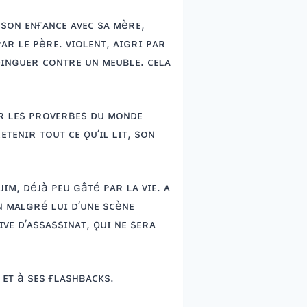
 sᴏɴ ᴇɴғᴀɴᴄᴇ ᴀᴠᴇᴄ sᴀ ᴍèʀᴇ,
ᴘᴀʀ ʟᴇ ᴘèʀᴇ. ᴠɪᴏʟᴇɴᴛ, ᴀɪɢʀɪ ᴘᴀʀ
ʟᴅɪɴɢᴜᴇʀ ᴄᴏɴᴛʀᴇ ᴜɴ ᴍᴇᴜʙʟᴇ. ᴄᴇʟᴀ
ᴜʀ ʟᴇs ᴘʀᴏᴠᴇʀʙᴇs ᴅᴜ ᴍᴏɴᴅᴇ
ᴛᴇɴɪʀ ᴛᴏᴜᴛ ᴄᴇ ǫᴜ’ɪʟ ʟɪᴛ, sᴏɴ
ɪᴍ, ᴅéᴊà ᴘᴇᴜ ɢâᴛé ᴘᴀʀ ʟᴀ ᴠɪᴇ. ᴀ
ɴ ᴍᴀʟɢʀé ʟᴜɪ ᴅ’ᴜɴᴇ sᴄèɴᴇ
ɪᴠᴇ ᴅ’ᴀssᴀssɪɴᴀᴛ, ǫᴜɪ ɴᴇ sᴇʀᴀ
ᴇᴛ à sᴇs ғʟᴀsʜʙᴀᴄᴋs.