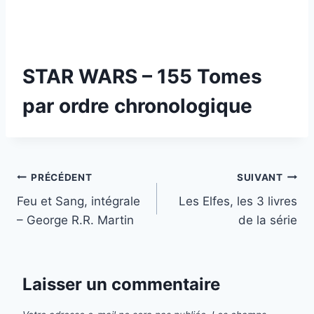
STAR WARS – 155 Tomes
par ordre chronologique
Navigation
PRÉCÉDENT
SUIVANT
Feu et Sang, intégrale
Les Elfes, les 3 livres
de
– George R.R. Martin
de la série
l’article
Laisser un commentaire