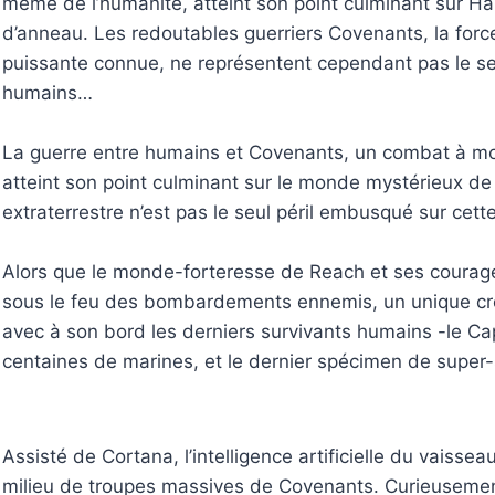
même de l’humanité, atteint son point culminant sur H
d’anneau. Les redoutables guerriers Covenants, la force 
puissante connue, ne représentent cependant pas le se
humains…
La guerre entre humains et Covenants, un combat à mor
atteint son point culminant sur le monde mystérieux de
extraterrestre n’est pas le seul péril embusqué sur cet
Alors que le monde-forteresse de Reach et ses courag
sous le feu des bombardements ennemis, un unique cr
avec à son bord les derniers survivants humains -le Ca
centaines de marines, et le dernier spécimen de super
Assisté de Cortana, l’intelligence artificielle du vaisseau
milieu de troupes massives de Covenants. Curieusemen