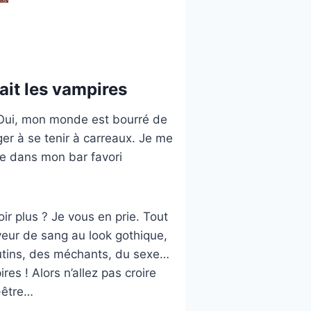
tait les vampires
 Oui, mon monde est bourré de
iger à se tenir à carreaux. Je me
le dans mon bar favori
oir plus ? Je vous en prie. Tout
veur de sang au look gothique,
lutins, des méchants, du sexe…
res ! Alors n’allez pas croire
t-être…