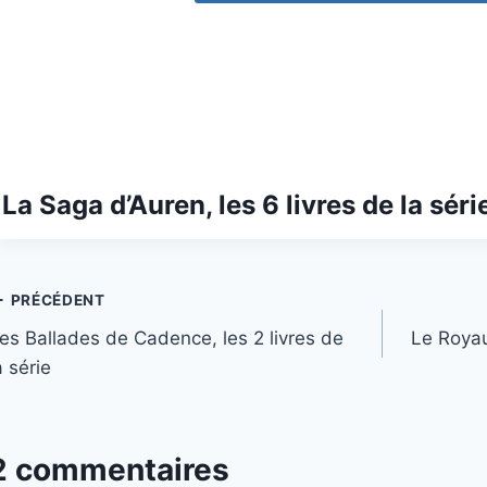
La Saga d’Auren, les 6 livres de la séri
Navigation
PRÉCÉDENT
es Ballades de Cadence, les 2 livres de
Le Roya
de
a série
’article
2 commentaires