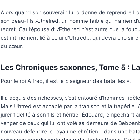
Alors quand son souverain lui ordonne de reprendre Lond
son beau-fils Æthelred, un homme faible qui n’a rien d’
regret. Car l’épouse d’ Æthelred n’est autre que la fougu
est intimement lié à celui d’Uhtred… qui devra choisir en
du cœur.
Les Chroniques saxonnes, Tome 5 : La
Pour le roi Alfred, il est le « seigneur des batailles ».
Il a acquis des richesses, s’est entouré d’hommes fidè
Mais Uhtred est accablé par la trahison et la tragédie. 
jurer fidélité à son fils et héritier Édouard, empêchant 
venger de ceux qui lui ont volé sa demeure de Bebbanb
nouveau défendre le royaume chrétien – dans une bataill
puissance grandissante des redoutables Danes. C’est a