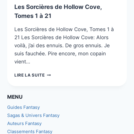
Les Sorcières de Hollow Cove,
Tomes 1 à 21
Les Sorcières de Hollow Cove, Tomes 1 à
21 Les Sorcières de Hollow Cove: Alors
voilà, j’ai des ennuis. De gros ennuis. Je
suis fauchée. Pire encore, mon copain
vient…
LES
LIRE LA SUITE
SORCIÈRES
DE
HOLLOW
MENU
COVE,
TOMES
Guides Fantasy
1
Sagas & Univers Fantasy
À
Auteurs Fantasy
21
Classements Fantasy