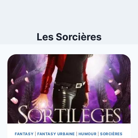
Les Sorcières
FANTASY
|
FANTASY URBAINE
|
HUMOUR
|
SORCIÈRES