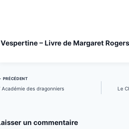
Vespertine – Livre de Margaret Roger
Navigation
PRÉCÉDENT
’ Académie des dragonniers
Le C
de
’article
Laisser un commentaire