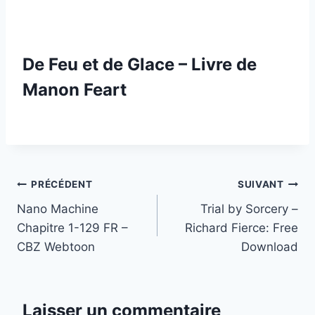
De Feu et de Glace – Livre de
Manon Feart
Navigation
PRÉCÉDENT
SUIVANT
Nano Machine
Trial by Sorcery –
de
Chapitre 1-129 FR –
Richard Fierce: Free
l’article
CBZ Webtoon
Download
Laisser un commentaire