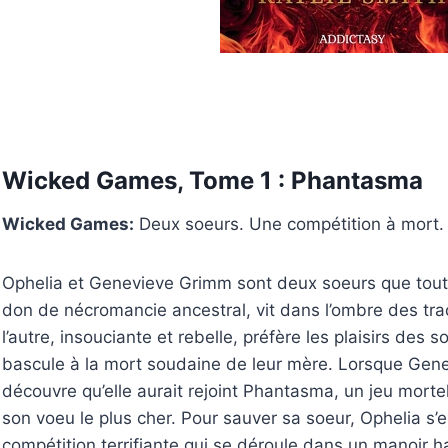
Wicked Games, Tome 1 : Phantasma
Wicked Games:
Deux soeurs. Une compétition à mort. 
Ophelia et Genevieve Grimm sont deux soeurs que tout o
don de nécromancie ancestral, vit dans l’ombre des trad
l’autre, insouciante et rebelle, préfère les plaisirs des
bascule à la mort soudaine de leur mère. Lorsque Gene
découvre qu’elle aurait rejoint Phantasma, un jeu morte
son voeu le plus cher. Pour sauver sa soeur, Ophelia s’
compétition terrifiante qui se déroule dans un manoir 