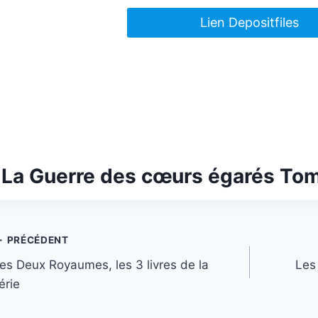
Lien Depositfiles
La Guerre des cœurs égarés Tom
Navigation
PRÉCÉDENT
es Deux Royaumes, les 3 livres de la
Les
de
érie
’article