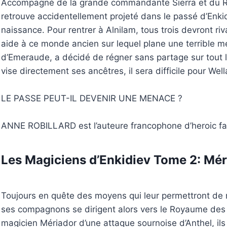
Accompagné de la grande commandante Sierra et du Ro
retrouve accidentellement projeté dans le passé d’Enkid
naissance. Pour rentrer à Alnilam, tous trois devront riva
aide à ce monde ancien sur lequel plane une terrible m
d’Emeraude, a décidé de régner sans partage sur tout le
vise directement ses ancêtres, il sera difficile pour Wel
LE PASSE PEUT-IL DEVENIR UNE MENACE ?
ANNE ROBILLARD est l’auteure francophone d’heroic fa
Les Magiciens d’Enkidiev Tome 2: Mér
Toujours en quête des moyens qui leur permettront de r
ses compagnons se dirigent alors vers le Royaume des E
magicien Mériador d’une attaque sournoise d’Anthel, ils