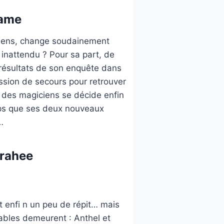
rame
iciens, change soudainement
 inattendu ? Pour sa part, de
 résultats de son enquête dans
ission de secours pour retrouver
le des magiciens se décide enfin
mps que ses deux nouveaux
…
brahee
nt enfi n un peu de répit… mais
tables demeurent : Anthel et