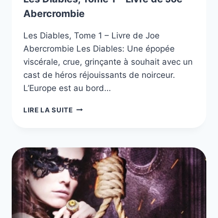
Abercrombie
Les Diables, Tome 1 – Livre de Joe
Abercrombie Les Diables: Une épopée
viscérale, crue, grinçante à souhait avec un
cast de héros réjouissants de noirceur.
L’Europe est au bord…
LES
LIRE LA SUITE
DIABLES,
TOME
1
–
LIVRE
DE
JOE
ABERCROMBIE