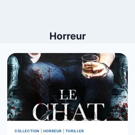
Horreur
COLLECTION
|
HORREUR
|
THRILLER