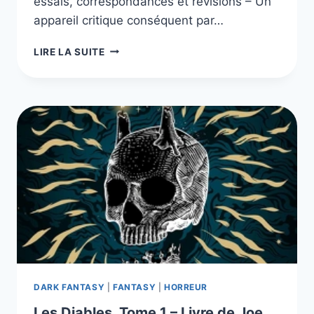
essais, correspondances et révisions – Un
appareil critique conséquent par…
H.
LIRE LA SUITE
P.
LOVECRAFT
–
L’INTÉGRALE
PRESTIGE
DARK FANTASY
|
FANTASY
|
HORREUR
Les Diables, Tome 1 – Livre de Joe