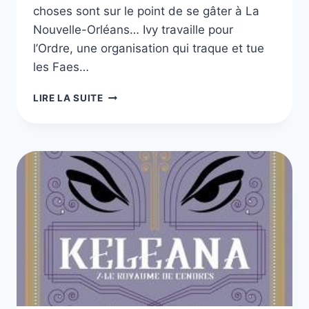
choses sont sur le point de se gâter à La
Nouvelle-Orléans… Ivy travaille pour
l’Ordre, une organisation qui traque et tue
les Faes…
WICKED
LIRE LA SUITE
–
JENNIFER
L.
ARMENTROUT,
TOME
1
À
3