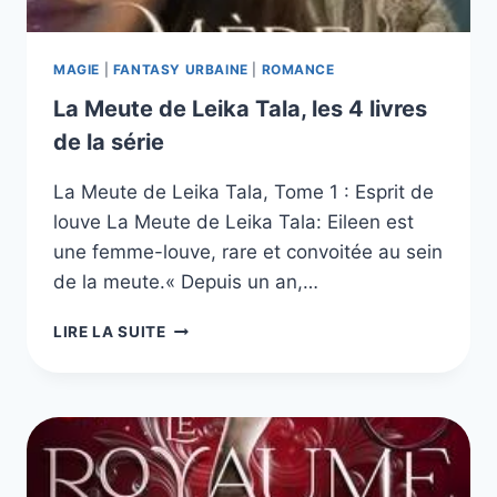
MAGIE
|
FANTASY URBAINE
|
ROMANCE
La Meute de Leika Tala, les 4 livres
de la série
La Meute de Leika Tala, Tome 1 : Esprit de
louve La Meute de Leika Tala: Eileen est
une femme-louve, rare et convoitée au sein
de la meute.« Depuis un an,…
LA
LIRE LA SUITE
MEUTE
DE
LEIKA
TALA,
LES
4
LIVRES