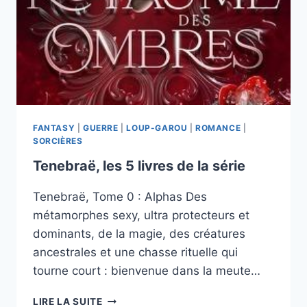
DE
LA
SÉRIE
FANTASY
|
GUERRE
|
LOUP-GAROU
|
ROMANCE
|
SORCIÈRES
Tenebraë, les 5 livres de la série
Tenebraë, Tome 0 : Alphas Des
métamorphes sexy, ultra protecteurs et
dominants, de la magie, des créatures
ancestrales et une chasse rituelle qui
tourne court : bienvenue dans la meute…
TENEBRAË,
LIRE LA SUITE