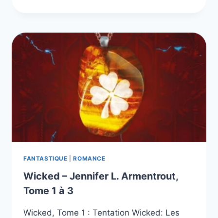
ÉTAIT
UNE
FOIS
UN
CŒUR
BRISÉ,
LES
3
LIVRES
DE
LA
SÉRIE
FANTASTIQUE
|
ROMANCE
Wicked – Jennifer L. Armentrout,
Tome 1 à 3
Wicked, Tome 1 : Tentation Wicked: Les