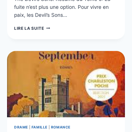
fuite n’est plus une option. Pour vivre en
paix, les Devil’s Sons…
THE
LIRE LA SUITE
DEVIL’S
SONS
–
LES
5
LIVRES
DE
LA
SÉRIE
DRAME
|
FAMILLE
|
ROMANCE