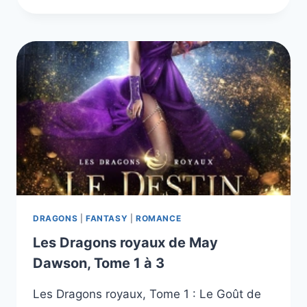
DE
NYAXIA,
TOME
1
À
3
DRAGONS
|
FANTASY
|
ROMANCE
Les Dragons royaux de May
Dawson, Tome 1 à 3
Les Dragons royaux, Tome 1 : Le Goût de