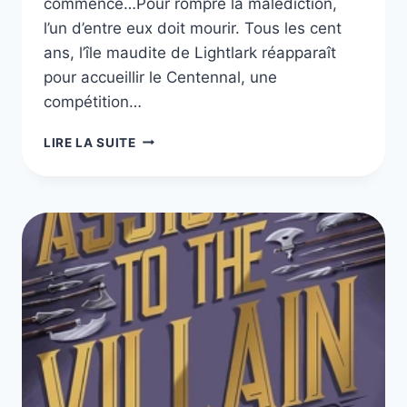
commence…Pour rompre la malédiction,
l’un d’entre eux doit mourir. Tous les cent
ans, l’île maudite de Lightlark réapparaît
pour accueillir le Centennal, une
compétition…
LIGHTLARK
LIRE LA SUITE
–
ALEX
ASTER,
TOME
1
À
3