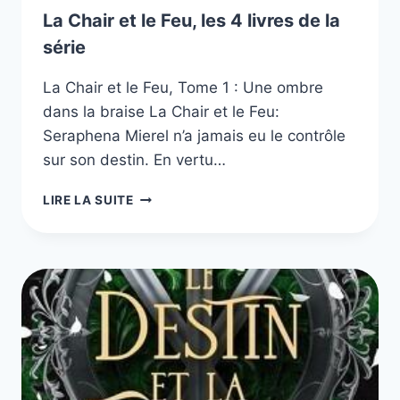
La Chair et le Feu, les 4 livres de la
série
La Chair et le Feu, Tome 1 : Une ombre
dans la braise La Chair et le Feu:
Seraphena Mierel n’a jamais eu le contrôle
sur son destin. En vertu…
LA
LIRE LA SUITE
CHAIR
ET
LE
FEU,
LES
4
LIVRES
DE
LA
SÉRIE