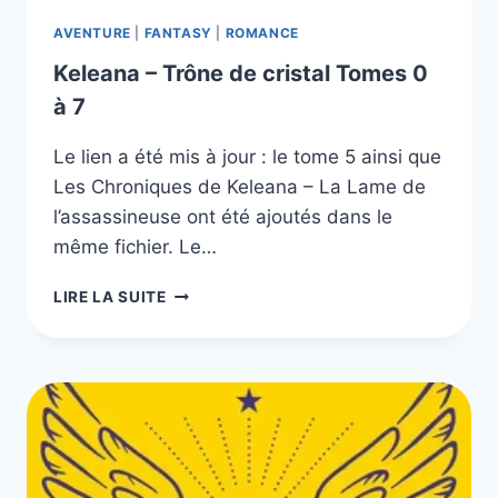
AVENTURE
|
FANTASY
|
ROMANCE
Keleana – Trône de cristal Tomes 0
à 7
Le lien a été mis à jour : le tome 5 ainsi que
Les Chroniques de Keleana – La Lame de
l’assassineuse ont été ajoutés dans le
même fichier. Le…
KELEANA
LIRE LA SUITE
–
TRÔNE
DE
CRISTAL
TOMES
0
À
7