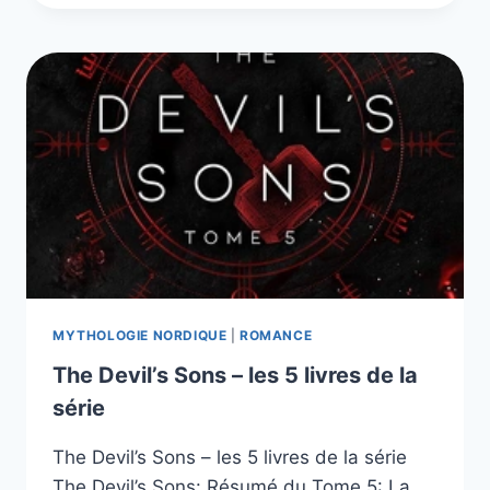
–
LIVRE
DE
PAULO
COELHO
MYTHOLOGIE NORDIQUE
|
ROMANCE
The Devil’s Sons – les 5 livres de la
série
The Devil’s Sons – les 5 livres de la série
The Devil’s Sons: Résumé du Tome 5: La