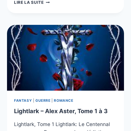
GHOST’S
LIRE LA SUITE
MEMORY,
TOME
1
ET
2
FANTASY
|
GUERRE
|
ROMANCE
Lightlark – Alex Aster, Tome 1 à 3
Lightlark, Tome 1 Lightlark: Le Centennal