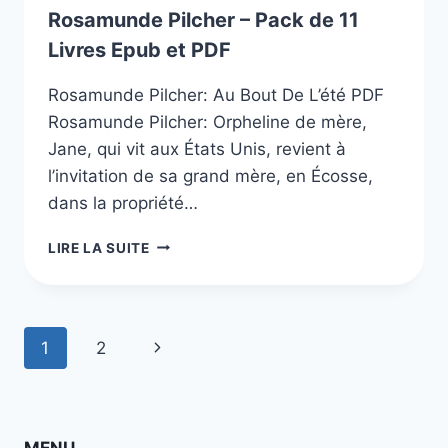
Rosamunde Pilcher – Pack de 11
Livres Epub et PDF
Rosamunde Pilcher: Au Bout De L’été PDF
Rosamunde Pilcher: Orpheline de mère,
Jane, qui vit aux États Unis, revient à
l’invitation de sa grand mère, en Écosse,
dans la propriété…
ROSAMUNDE
LIRE LA SUITE
PILCHER
–
PACK
DE
Navigation
Page
1
2
11
LIVRES
de
suivante
EPUB
ET
page
PDF
MENU