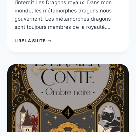
l’interdit Les Dragons royaux: Dans mon
monde, les métamorphes dragons nous
gouvernent. Les métamorphes dragons
sont toujours membres de la royauté….
LES
LIRE LA SUITE
DRAGONS
ROYAUX
DE
MAY
DAWSON,
TOME
1
À
3