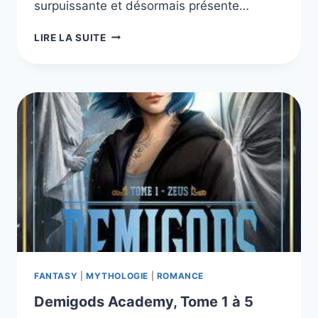
surpuissante et désormais présente…
LA
LIRE LA SUITE
GRANDE
LIBRAIRIE,
LES
5
LIVRES
DE
LA
SÉRIE
FANTASY
|
MYTHOLOGIE
|
ROMANCE
Demigods Academy, Tome 1 à 5