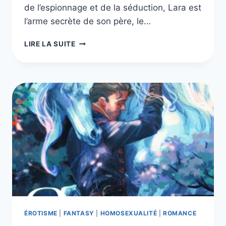
de l’espionnage et de la séduction, Lara est
l’arme secrète de son père, le…
LE
LIRE LA SUITE
PONT
DES
TEMPÊTES,
TOMES
1
À
5
ÉROTISME
|
FANTASY
|
HOMOSEXUALITÉ
|
ROMANCE