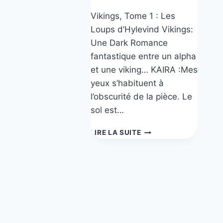
Vikings, Tome 1 : Les
Loups d’Hylevind Vikings:
Une Dark Romance
fantastique entre un alpha
et une viking… KAIRA :Mes
yeux s’habituent à
l’obscurité de la pièce. Le
sol est…
VIKINGS,
LIRE LA SUITE
LES
2
LIVRES
DE
LA
SÉRIE