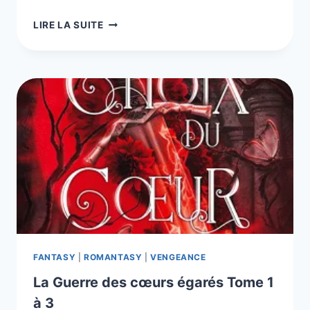
GODS
LIRE LA SUITE
OF
MEN,
LES
3
LIVRES
DE
LA
SÉRIE
FANTASY
|
ROMANTASY
|
VENGEANCE
La Guerre des cœurs égarés Tome 1
à 3