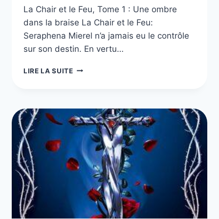
La Chair et le Feu, Tome 1 : Une ombre
dans la braise La Chair et le Feu:
Seraphena Mierel n’a jamais eu le contrôle
sur son destin. En vertu…
LA
LIRE LA SUITE
CHAIR
ET
LE
FEU,
TOME
1
À
3