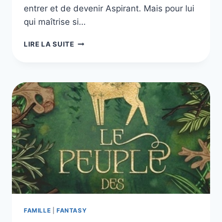
entrer et de devenir Aspirant. Mais pour lui
qui maîtrise si…
LE
LIRE LA SUITE
MANOIR
DE
CASTLECATZ,
TOME
1
À
3
FAMILLE
|
FANTASY