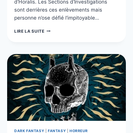
d’Horalis. Les Sections d’Investigations
sont derrières ces enlèvements mais
personne n’ose défié l’impitoyable…
LA
LIRE LA SUITE
GUERRE
DES
SEPT
LUNES –
INTÉGRALE
DE
3
TOMES
DARK FANTASY
|
FANTASY
|
HORREUR