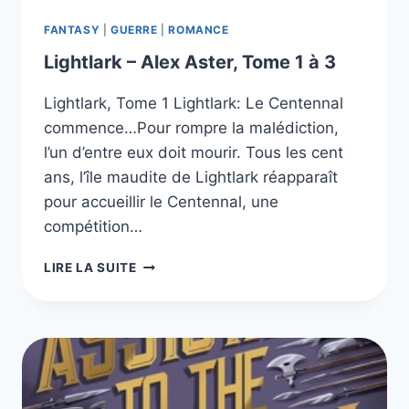
FANTASY
|
GUERRE
|
ROMANCE
Lightlark – Alex Aster, Tome 1 à 3
Lightlark, Tome 1 Lightlark: Le Centennal
commence…Pour rompre la malédiction,
l’un d’entre eux doit mourir. Tous les cent
ans, l’île maudite de Lightlark réapparaît
pour accueillir le Centennal, une
compétition…
LIGHTLARK
LIRE LA SUITE
–
ALEX
ASTER,
TOME
1
À
3