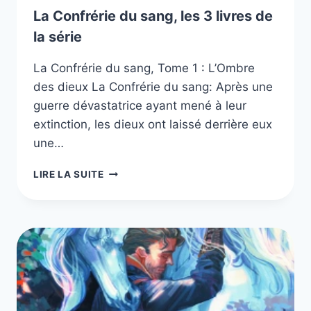
La Confrérie du sang, les 3 livres de
la série
La Confrérie du sang, Tome 1 : L’Ombre
des dieux La Confrérie du sang: Après une
guerre dévastatrice ayant mené à leur
extinction, les dieux ont laissé derrière eux
une…
LA
LIRE LA SUITE
CONFRÉRIE
DU
SANG,
LES
3
LIVRES
DE
LA
SÉRIE