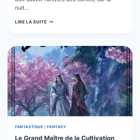
nuit…
LE
LIRE LA SUITE
DERNIER
CONTE,
LES
4
LIVRES
DE
LA
SÉRIE
FANTASTIQUE
|
FANTASY
Le Grand Maître de la Cultivation