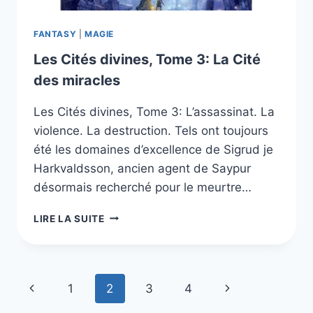
FANTASY
|
MAGIE
Les Cités divines, Tome 3: La Cité
des miracles
Les Cités divines, Tome 3: L’assassinat. La
violence. La destruction. Tels ont toujours
été les domaines d’excellence de Sigrud je
Harkvaldsson, ancien agent de Saypur
désormais recherché pour le meurtre…
LES
LIRE LA SUITE
CITÉS
DIVINES,
TOME
3: LA
Navigation
Page
Page
1
2
3
4
CITÉ
DES