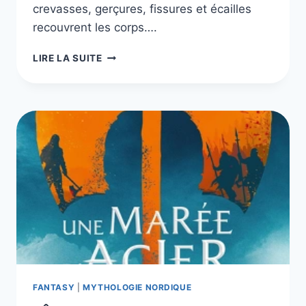
crevasses, gerçures, fissures et écailles
recouvrent les corps….
LE
LIRE LA SUITE
SANG
D’ENCRE,
LES
2
LIVRES
DE
LA
SÉRIE
FANTASY
|
MYTHOLOGIE NORDIQUE