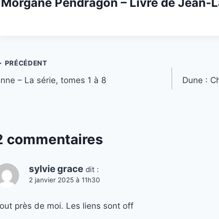
Morgane Pendragon – Livre de Jean-L
Navigation
PRÉCÉDENT
nne – La série, tomes 1 à 8
Dune : Ch
de
’article
2 commentaires
sylvie grace
dit :
2 janvier 2025 à 11h30
out près de moi. Les liens sont off